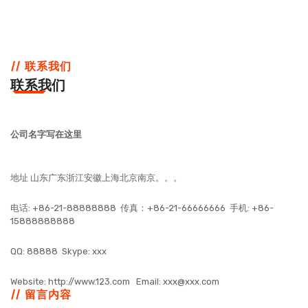
// 联系我们
联系我们
公司名字写在这里
地址 山东广东浙江安徽上海北京南京。。。
电话: +86-21-88888888 传真：+86-21-66666666 手机: +86-
15888888888
QQ: 88888 Skype: xxx
Website: http://www.123.com Email: xxx@xxx.com
// 留言内容