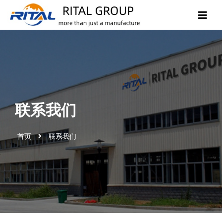
联系我们
首页
联系我们