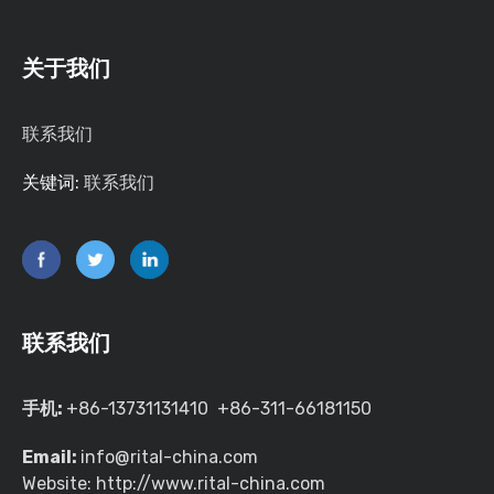
关于我们
联系我们
关键词:
联系我们
联系我们
手机:
+86-13731131410 +86-311-66181150
Email:
info@rital-china.com
Website: http://www.rital-china.com